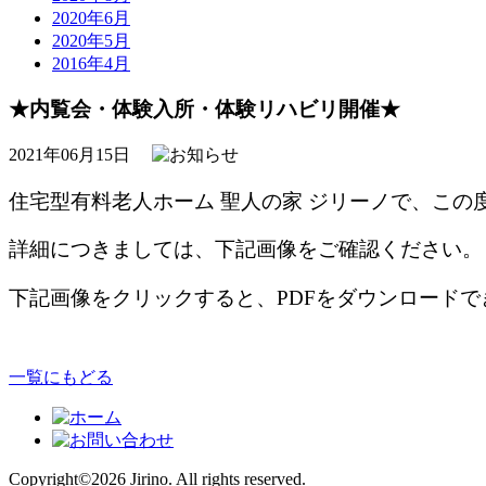
2020年6月
2020年5月
2016年4月
★内覧会・体験入所・体験リハビリ開催★
2021年06月15日
住宅型有料老人ホーム 聖人の家 ジリーノで、この
詳細につきましては、下記画像をご確認ください。
下記画像をクリックすると、PDFをダウンロードで
一覧にもどる
Copyright©2026 Jirino. All rights reserved.